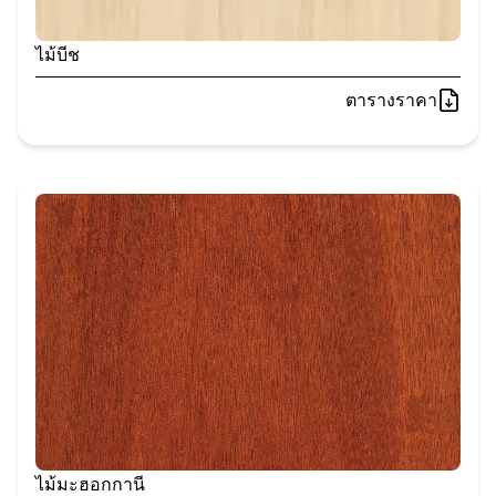
ไม้บีช
ตารางราคา
ไม้มะฮอกกานี